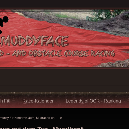
h Fit!
Race-Kalender
Legends of OCR - Ranking
ty für Hindernisläufe, Mudraces und Obstacle Course Races
»