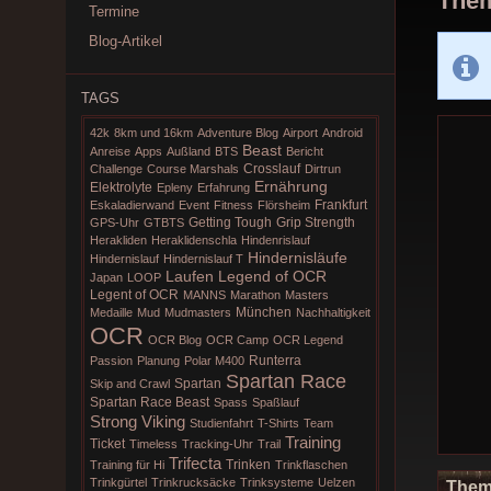
Them
Termine
Blog-Artikel
TAGS
42k
8km und 16km
Adventure Blog
Airport
Android
Beast
Anreise
Apps
Außland
BTS
Bericht
Crosslauf
Challenge
Course Marshals
Dirtrun
Ernährung
Elektrolyte
Epleny
Erfahrung
Frankfurt
Eskaladierwand
Event
Fitness
Flörsheim
Getting Tough
Grip Strength
GPS-Uhr
GTBTS
Herakliden
Heraklidenschla
Hindenrislauf
Hindernisläufe
Hindernislauf
Hindernislauf T
Laufen
Legend of OCR
Japan
LOOP
Legent of OCR
MANNS
Marathon
Masters
München
Medaille
Mud
Mudmasters
Nachhaltigkeit
OCR
OCR Blog
OCR Camp
OCR Legend
Runterra
Passion
Planung
Polar M400
Spartan Race
Spartan
Skip and Crawl
Spartan Race Beast
Spass
Spaßlauf
Strong Viking
Studienfahrt
T-Shirts
Team
Training
Ticket
Timeless
Tracking-Uhr
Trail
Trifecta
Trinken
Training für Hi
Trinkflaschen
Trinkgürtel
Trinkrucksäcke
Trinksysteme
Uelzen
The