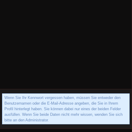
Wenn Sie Ihr Kennwort vergessen haben, müssen Sie entweder den
Benutzernamen oder die E-Mail-Adresse angeben, die Sie in Ihrem
Profil hinterlegt haben. Sie können dabei nur eines der beiden Felder
ausfüllen. Wenn Sie beide Daten nicht mehr wissen, wenden Sie sich
bitte an den Administrator.