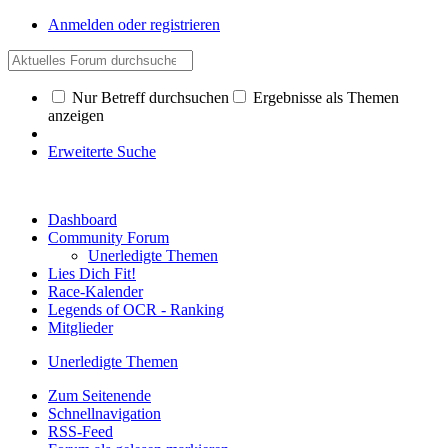
Anmelden oder registrieren
Nur Betreff durchsuchen
Ergebnisse als Themen
anzeigen
Erweiterte Suche
Dashboard
Community Forum
Unerledigte Themen
Lies Dich Fit!
Race-Kalender
Legends of OCR - Ranking
Mitglieder
Unerledigte Themen
Zum Seitenende
Schnellnavigation
RSS-Feed