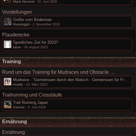
Mario Novosel
-
15. Juni 2026
Vorstellungen
Grüße vom Bodensee
Runninggirl
-
2. November 2019
Plauderecke
Sportliches Ziel für 2023?
lukas
-
28. August 2023
Training
Rund um das Training für Mudraces und Obstacle Course Races
Mudraise - "Gemeinsam durch den Matsch - Gemeinsam für Freiheit"
muddy
-
23. März 2023
Trailrunning und Crossläufe
Trail Running Japan
Gismoe
-
3. Juni 2019
Ernährung
Ernährung