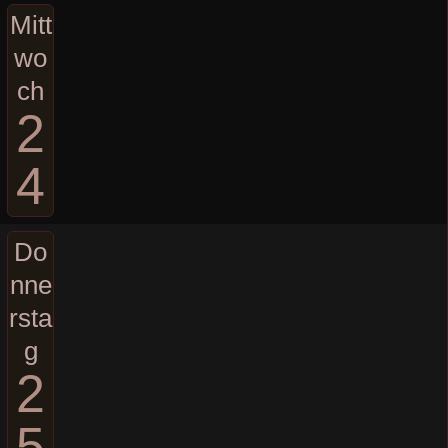
Mitt
wo
ch
2
4
Do
nne
rsta
g
2
5