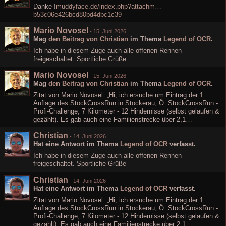
Danke !
muddyface.de/index.php?attachm…
b53c06e426bcd80bd4dbc1c39
Mario Novosel
-
15. Juni 2026
Mag
den Beitrag von
Christian
im Thema
Legend of OCR
.
Ich habe in diesem Zuge auch alle offenen Rennen
freigeschaltet. Sportliche Grüße
Mario Novosel
-
15. Juni 2026
Mag
den Beitrag von
Christian
im Thema
Legend of OCR
.
Zitat von Mario Novosel: „Hi, ich ersuche um Eintrag der 1.
Auflage des StockCrossRun in Stockerau, Ö. StockCrossRun -
Profi-Challenge, 7 Kilometer - 12 Hindernisse (selbst gelaufen &
gezählt). Es gab auch eine Familienstrecke über 2,1…
Christian
-
14. Juni 2026
Hat eine Antwort im Thema
Legend of OCR
verfasst.
Ich habe in diesem Zuge auch alle offenen Rennen
freigeschaltet. Sportliche Grüße
Christian
-
14. Juni 2026
Hat eine Antwort im Thema
Legend of OCR
verfasst.
Zitat von Mario Novosel: „Hi, ich ersuche um Eintrag der 1.
Auflage des StockCrossRun in Stockerau, Ö. StockCrossRun -
Profi-Challenge, 7 Kilometer - 12 Hindernisse (selbst gelaufen &
gezählt). Es gab auch eine Familienstrecke über 2,1…